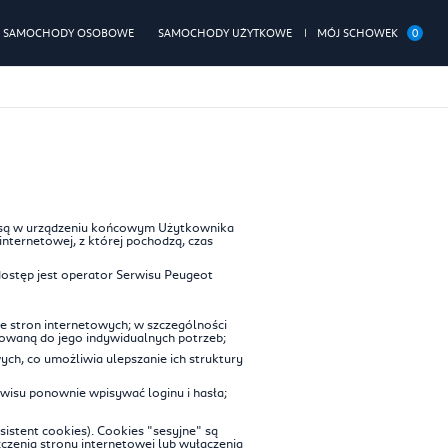
0
SAMOCHODY OSOBOWE
SAMOCHODY UŻYTKOWE
MÓJ SCHOWEK
ne są w urządzeniu końcowym Użytkownika
internetowej, z której pochodzą, czas
ostęp jest operator Serwisu Peugeot
e stron internetowych; w szczególności
sowaną do jego indywidualnych potrzeb;
ch, co umożliwia ulepszanie ich struktury
rwisu ponownie wpisywać loginu i hasła;
istent cookies). Cookies "sesyjne" są
enia strony internetowej lub wyłączenia