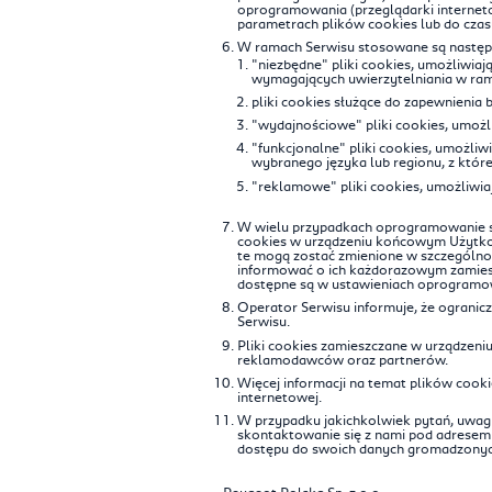
oprogramowania (przeglądarki internet
parametrach plików cookies lub do czas
W ramach Serwisu stosowane są następu
"niezbędne" pliki cookies, umożliwia
wymagających uwierzytelniania w ram
pliki cookies służące do zapewnienia
"wydajnościowe" pliki cookies, umożli
"funkcjonalne" pliki cookies, umożliw
wybranego języka lub regionu, z któr
"reklamowe" pliki cookies, umożliwi
W wielu przypadkach oprogramowanie sł
cookies w urządzeniu końcowym Użytko
te mogą zostać zmienione w szczególno
informować o ich każdorazowym zamiesz
dostępne są w ustawieniach oprogramow
Operator Serwisu informuje, że ogranic
Serwisu.
Pliki cookies zamieszczane w urządzen
reklamodawców oraz partnerów.
Więcej informacji na temat plików cook
internetowej.
W przypadku jakichkolwiek pytań, uwag 
skontaktowanie się z nami pod adrese
dostępu do swoich danych gromadzonych
Peugeot Polska Sp. z o.o.