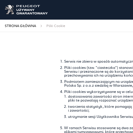
STRONA GŁÓWNA
Pliki Cookie
Serwis nie zbiera w sposób automatyczny
Pliki cookies (tzw. "ciasteczka") stan
Serwisu i przeznaczone są do korzystani
przechowywania ich na urządzeniu końc
Podmiotem zamieszczającym na urządzen
Polska Sp. z o.o.z siedzibą w Warszawi
Pliki cookies wykorzystywane są w celu
dostosowania zawartości stron intern
pliki te pozwalają rozpoznać urządze
tworzenia statystyk, które pomagają 
i zawartości;
utrzymanie sesji Użytkownika Serwisu
W ramach Serwisu stosowane są dwa zasad
plikami tymczasowymi, które przechow