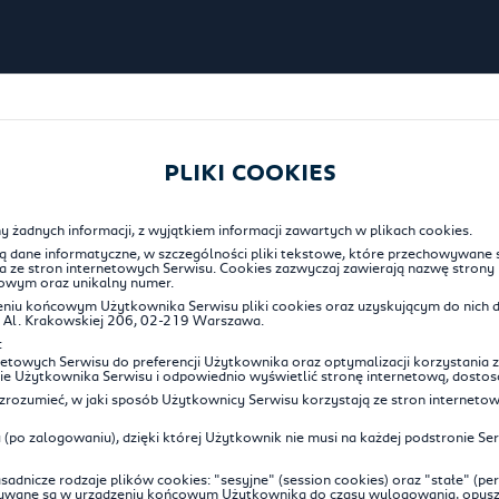
PLIKI COOKIES
 żadnych informacji, z wyjątkiem informacji zawartych w plikach cookies.
owią dane informatyczne, w szczególności pliki tekstowe, które przechowywa
a ze stron internetowych Serwisu. Cookies zazwyczaj zawierają nazwę strony 
owym oraz unikalny numer.
iu końcowym Użytkownika Serwisu pliki cookies oraz uzyskującym do nich d
e, Al. Krakowskiej 206, 02-219 Warszawa.
:
etowych Serwisu do preferencji Użytkownika oraz optymalizacji korzystania z
nie Użytkownika Serwisu i odpowiednio wyświetlić stronę internetową, dosto
zrozumieć, w jaki sposób Użytkownicy Serwisu korzystają ze stron internetowy
 (po zalogowaniu), dzięki której Użytkownik nie musi na każdej podstronie Se
nicze rodzaje plików cookies: "sesyjne" (session cookies) oraz "stałe" (pers
ywane są w urządzeniu końcowym Użytkownika do czasu wylogowania, opuszcz