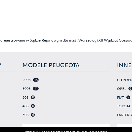
 zarejestrowana w Sądzie Rejonowym dla m.st. Warszawy (XII Wydział Gosp
?
MODELE PEUGEOTA
INNE
2008
CITROË
15
3008
OPEL
11
6
208
FIAT
8
5
408
TOYOTA
6
308
LAND R
6
PARTNER
SEAT
3
1
WSZYSTKIE MODELE