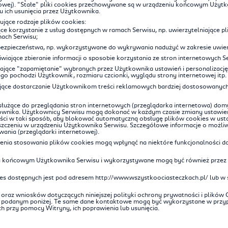
owej). "Stałe" pliki cookies przechowywane są w urządzeniu końcowym Użytk
u ich usunięcia przez Użytkownika.
jące rodzaje plików cookies:
jące korzystanie z usług dostępnych w ramach Serwisu, np. uwierzytelniające 
ach Serwisu;
 bezpieczeństwa, np. wykorzystywane do wykrywania nadużyć w zakresie uwier
wiające zbieranie informacji o sposobie korzystania ze stron internetowych S
iające "zapamiętanie" wybranych przez Użytkownika ustawień i personalizację 
ego pochodzi Użytkownik, rozmiaru czcionki, wyglądu strony internetowej itp.
ające dostarczanie Użytkownikom treści reklamowych bardziej dostosowanych
użące do przeglądania stron internetowych (przeglądarka internetowa) do
wnika. Użytkownicy Serwisu mogą dokonać w każdym czasie zmiany ustawień
ści w taki sposób, aby blokować automatyczną obsługę plików cookies w usta
czeniu w urządzeniu Użytkownika Serwisu. Szczegółowe informacje o możliwo
ania (przeglądarki internetowej).
zenia stosowania plików cookies mogą wpłynąć na niektóre funkcjonalności 
iu końcowym Użytkownika Serwisu i wykorzystywane mogą być również przez
ies dostępnych jest pod adresem http://www.wszystkoociasteczkach.pl/ lub w
oraz wniosków dotyczących niniejszej polityki ochrony prywatności i plików C
m podanym poniżej. Te same dane kontaktowe mogą być wykorzystane w przyp
 przy pomocy Witryny, ich poprawienia lub usunięcia.