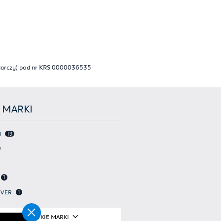
odarczy) pod nr KRS 0000036535
 MARKI
N
19
1
OVER
1
WSZYSTKIE MARKI