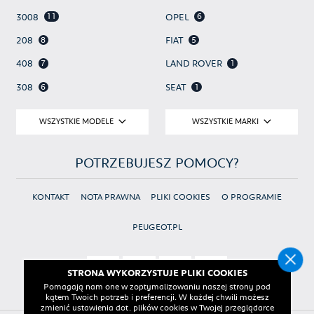
11
6
3008
OPEL
8
5
208
FIAT
7
1
408
LAND ROVER
6
1
308
SEAT
3
1
PARTNER
DS AUTOMOBILES
WSZYSTKIE MODELE
WSZYSTKIE MARKI
2
1
508
TOYOTA
1
5008
POTRZEBUJESZ POMOCY?
1
RIFTER
KONTAKT
NOTA PRAWNA
PLIKI COOKIES
O PROGRAMIE
1
TRAVELLER
PEUGEOT.PL
STRONA WYKORZYSTUJE PLIKI COOKIES
Pomagają nam one w zoptymalizowaniu naszej strony pod
kątem Twoich potrzeb i preferencji. W każdej chwili możesz
zmienić ustawienia dot. plików cookies w Twojej przeglądarce