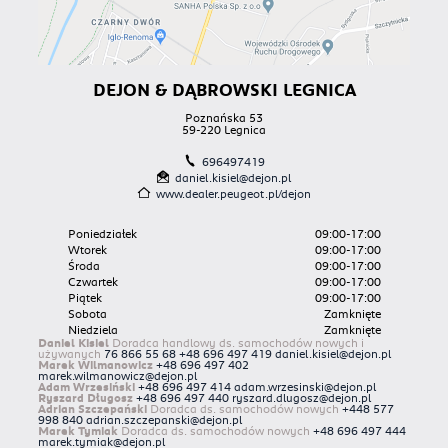
DEJON & DĄBROWSKI LEGNICA
Poznańska 53
59-220 Legnica
696497419
daniel.kisiel@dejon.pl
www.dealer.peugeot.pl/dejon
Poniedziałek
09:00-17:00
Wtorek
09:00-17:00
Środa
09:00-17:00
Czwartek
09:00-17:00
Piątek
09:00-17:00
Sobota
Zamknięte
Niedziela
Zamknięte
Daniel Kisiel
Doradca handlowy ds. samochodów nowych i
używanych
76 866 55 68
+48 696 497 419
daniel.kisiel@dejon.pl
Marek Wilmanowicz
+48 696 497 402
marek.wilmanowicz@dejon.pl
Adam Wrzesiński
+48 696 497 414
adam.wrzesinski@dejon.pl
Ryszard Długosz
+48 696 497 440
ryszard.dlugosz@dejon.pl
Adrian Szczepański
Doradca ds. samochodów nowych
+448 577
998 840
adrian.szczepanski@dejon.pl
Marek Tymiak
Doradca ds. samochodów nowych
+48 696 497 444
marek.tymiak@dejon.pl