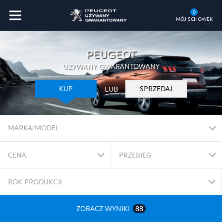
0
MÓJ SCHOWEK
PEUGEOT
UŻYWANY GWARANTOWANY
LUB
KUP
SPRZEDAJ
MARKA/MODEL
CENA
PRZEBIEG
ROK PRODUKCJI
ZOBACZ WYNIKI
88