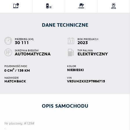
DANE TECHNICZNE
PRZEBIEG (KM)
ROK PRODUKCJI
30 111
2023
SKRZYNIA BIEGÓW
TYP PALIWA
AUTOMATYCZNA
ELEKTRYCZNY
POJEMNOŚĆ/MOC
KOLOR
3
NIEBIESKI
0 CM
/ 136 KM
NADWOZIE
VIN
HATCHBACK
VR3UHZKXZPT664715
OPIS SAMOCHODU
Nr placowy: #129#

.
