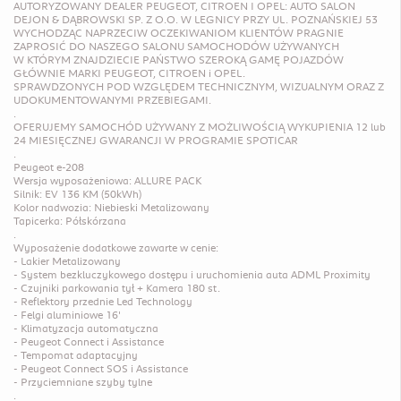
AUTORYZOWANY DEALER PEUGEOT, CITROEN I OPEL: AUTO SALON 
DEJON & DĄBROWSKI SP. Z O.O. W LEGNICY PRZY UL. POZNAŃSKIEJ 53

WYCHODZĄC NAPRZECIW OCZEKIWANIOM KLIENTÓW PRAGNIE 
ZAPROSIĆ DO NASZEGO SALONU SAMOCHODÓW UŻYWANYCH

W KTÓRYM ZNAJDZIECIE PAŃSTWO SZEROKĄ GAMĘ POJAZDÓW 
GŁÓWNIE MARKI PEUGEOT, CITROEN i OPEL.

SPRAWDZONYCH POD WZGLĘDEM TECHNICZNYM, WIZUALNYM ORAZ Z 
UDOKUMENTOWANYMI PRZEBIEGAMI.

.

OFERUJEMY SAMOCHÓD UŻYWANY Z MOŻLIWOŚCIĄ WYKUPIENIA 12 lub 
24 MIESIĘCZNEJ GWARANCJI W PROGRAMIE SPOTICAR

.

Peugeot e-208

Wersja wyposażeniowa: ALLURE PACK

Silnik: EV 136 KM (50kWh)

Kolor nadwozia: Niebieski Metalizowany

Tapicerka: Półskórzana

.

Wyposażenie dodatkowe zawarte w cenie:

- Lakier Metalizowany

- System bezkluczykowego dostępu i uruchomienia auta ADML Proximity

- Czujniki parkowania tył + Kamera 180 st.

- Reflektory przednie Led Technology

- Felgi aluminiowe 16'

- Klimatyzacja automatyczna

- Peugeot Connect i Assistance

- Tempomat adaptacyjny

- Peugeot Connect SOS i Assistance

- Przyciemniane szyby tylne 

.
