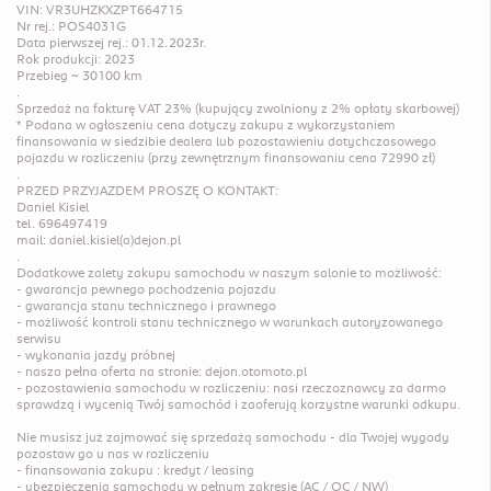
VIN: VR3UHZKXZPT664715

Nr rej.: POS4031G

Data pierwszej rej.: 01.12.2023r.

Rok produkcji: 2023

Przebieg ~ 30100 km

.

Sprzedaż na fakturę VAT 23% (kupujący zwolniony z 2% opłaty skarbowej)

* Podana w ogłoszeniu cena dotyczy zakupu z wykorzystaniem 
finansowania w siedzibie dealera lub pozostawieniu dotychczasowego 
pojazdu w rozliczeniu (przy zewnętrznym finansowaniu cena 72990 zł)

.

PRZED PRZYJAZDEM PROSZĘ O KONTAKT:

Daniel Kisiel

tel. 696497419

mail: daniel.kisiel(a)dejon.pl

.

Dodatkowe zalety zakupu samochodu w naszym salonie to możliwość:

- gwarancja pewnego pochodzenia pojazdu

- gwarancja stanu technicznego i prawnego

- możliwość kontroli stanu technicznego w warunkach autoryzowanego 
serwisu

- wykonania jazdy próbnej

- nasza pełna oferta na stronie: dejon.otomoto.pl

- pozostawienia samochodu w rozliczeniu: nasi rzeczoznawcy za darmo 
sprawdzą i wycenią Twój samochód i zaoferują korzystne warunki odkupu.

Nie musisz już zajmować się sprzedażą samochodu - dla Twojej wygody 
pozostaw go u nas w rozliczeniu

- finansowania zakupu : kredyt / leasing

- ubezpieczenia samochodu w pełnym zakresie (AC / OC / NW)
