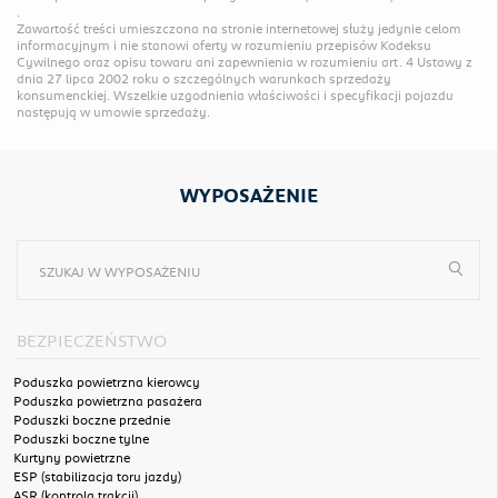
.

Zawartość treści umieszczona na stronie internetowej służy jedynie celom 
informacyjnym i nie stanowi oferty w rozumieniu przepisów Kodeksu 
Cywilnego oraz opisu towaru ani zapewnienia w rozumieniu art. 4 Ustawy z 
dnia 27 lipca 2002 roku o szczególnych warunkach sprzedaży 
konsumenckiej. Wszelkie uzgodnienia właściwości i specyfikacji pojazdu 
następują w umowie sprzedaży.
WYPOSAŻENIE
SZUKAJ W WYPOSAŻENIU
BEZPIECZEŃSTWO
Poduszka powietrzna kierowcy
Poduszka powietrzna pasażera
Poduszki boczne przednie
Poduszki boczne tylne
Kurtyny powietrzne
ESP (stabilizacja toru jazdy)
ASR (kontrola trakcji)