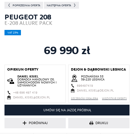
POPRZEDNIA OFERTA
NASTĘPNA OFERTA
PEUGEOT 208
E-208 ALLURE PACK
VAT 23%
69 990 zł
OPIEKUN OFERTY
DEJON & DĄBROWSKI LEGNICA
DANIEL KISIEL
POZNAŃSKA 53
DORADCA HANDLOWY DS.
59-220 LEGNICA
SAMOCHODÓW NOWYCH I
UŻYWANYCH
696497419
DANIEL.KISIEL@DEJON.PL
+48 696 497 419
DANIEL.KISIEL@DEJON.PL
SZCZEGÓŁY DEALERA
WSZYSTKIE OFERTY
UMÓW SIĘ NA JAZDĘ PRÓBNĄ
DRUKUJ
PORÓWNAJ