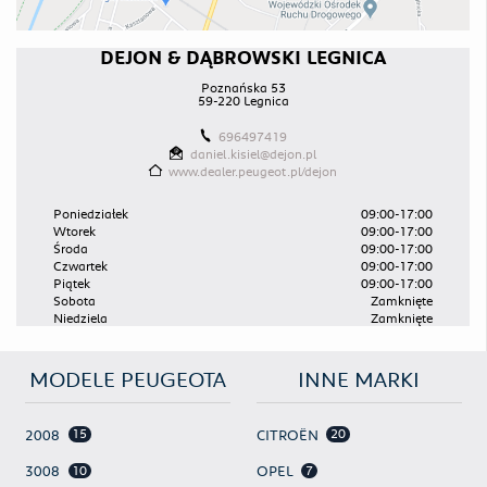
DEJON & DĄBROWSKI LEGNICA
Poznańska 53
59-220 Legnica
696497419
daniel.kisiel@dejon.pl
www.dealer.peugeot.pl/dejon
Poniedziałek
09:00-17:00
Wtorek
09:00-17:00
Środa
09:00-17:00
Czwartek
09:00-17:00
Piątek
09:00-17:00
Sobota
Zamknięte
Niedziela
Zamknięte
MODELE PEUGEOTA
INNE MARKI
15
20
2008
CITROËN
10
7
3008
OPEL