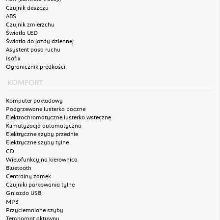
Czujnik deszczu
ABS
Czujnik zmierzchu
Światła LED
Światła do jazdy dziennej
Asystent pasa ruchu
Isofix
Ogranicznik prędkości
KOMFORT
Komputer pokładowy
Podgrzewane lusterka boczne
Elektrochromatyczne lusterko wsteczne
Klimatyzacja automatyczna
Elektryczne szyby przednie
Elektryczne szyby tylne
CD
Wielofunkcyjna kierownica
Bluetooth
Centralny zamek
Czujniki parkowania tylne
Gniazdo USB
MP3
Przyciemniane szyby
Tempomat aktywny