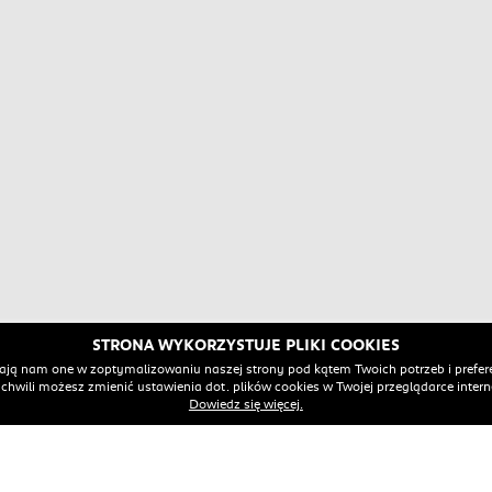
STRONA WYKORZYSTUJE PLIKI COOKIES
ją nam one w zoptymalizowaniu naszej strony pod kątem Twoich potrzeb i prefere
 chwili możesz zmienić ustawienia dot. plików cookies w Twojej przeglądarce intern
WYPOSAŻENIE
DEALER
Dowiedz się więcej.
PORÓWNAJ OFERTY
CHNICZNE