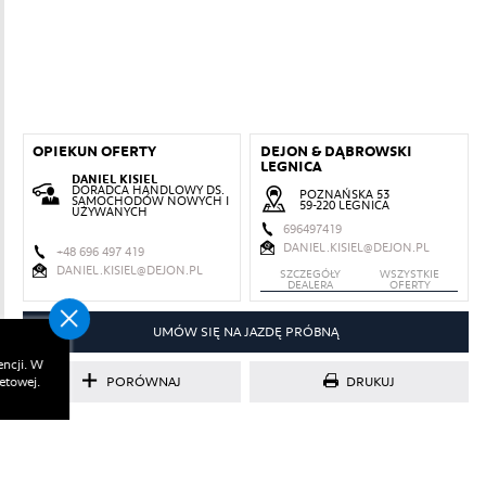
OPIEKUN OFERTY
DEJON & DĄBROWSKI
LEGNICA
DANIEL KISIEL
DORADCA HANDLOWY DS.
POZNAŃSKA 53
SAMOCHODÓW NOWYCH I
59-220 LEGNICA
UŻYWANYCH
696497419
DANIEL.KISIEL@DEJON.PL
+48 696 497 419
DANIEL.KISIEL@DEJON.PL
SZCZEGÓŁY
WSZYSTKIE
DEALERA
OFERTY
UMÓW SIĘ NA JAZDĘ PRÓBNĄ
ncji. W
etowej.
DRUKUJ
PORÓWNAJ