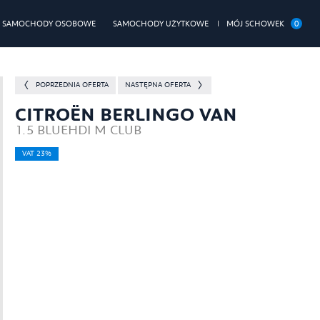
0
SAMOCHODY OSOBOWE
SAMOCHODY UŻYTKOWE
MÓJ SCHOWEK
POPRZEDNIA OFERTA
NASTĘPNA OFERTA
CITROËN BERLINGO VAN
1.5 BLUEHDI M CLUB
VAT 23%